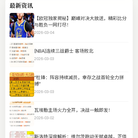
最新资讯
【欧冠独家揭秘】巅峰对决大放送，精彩比分
与胜负一网打尽！
2026-03-04
[NBA]连续三战爵士 客场败北
2026-03-03
“杜锋：阵容持续减员，幸存之战首轮全力拼
搏”
2026-03-03
瓦埃勒主场火力全开，决战一触即发！
2026-03-02
斯洛特深度解析：维尔茨跑动天赋卓越，正值