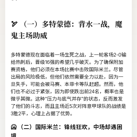
🏹 （一）多特蒙德：背水一战，魔
鬼主场助威
多特蒙德现在面临着一场生死之战，上一轮客场2-0输
给热刺后，晋级16强的希望几乎破灭。为了确保附加
赛资格，他们必须在本场比赛中击败国际米兰。尽管
出局的风险极低，但他们依然需要全力以赴，因为一
旦失手，可能会被马赛、本菲卡等队赶超。然而，他
们也不必过于紧张，因为即使跌出前24名，概率也是
微乎其微。这种“压力与底气并存”的状态，反而激发
了他们的斗志，而且主场近5次对阵意甲球队的战绩是
3胜2平，心理上占据了优势。
🥶 （二）国际米兰：锋线狂欢，中场却遇困
境