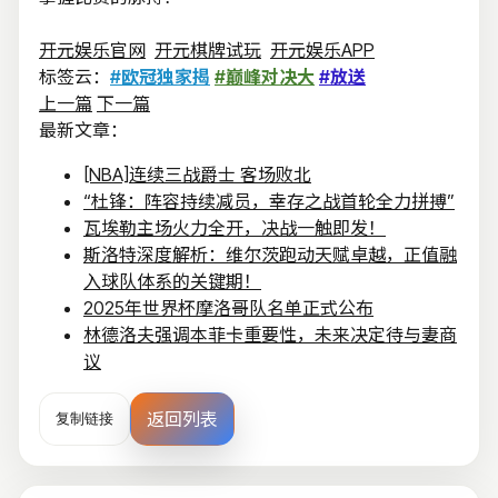
开元娱乐官网
开元棋牌试玩
开元娱乐APP
标签云：
#欧冠独家揭
#巅峰对决大
#放送
上一篇
下一篇
最新文章：
[NBA]连续三战爵士 客场败北
“杜锋：阵容持续减员，幸存之战首轮全力拼搏”
瓦埃勒主场火力全开，决战一触即发！
斯洛特深度解析：维尔茨跑动天赋卓越，正值融
入球队体系的关键期！
2025年世界杯摩洛哥队名单正式公布
林德洛夫强调本菲卡重要性，未来决定待与妻商
议
返回列表
复制链接