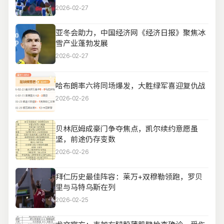
2026-02-27
亚冬会助力，中国经济网《经济日报》聚焦冰
雪产业蓬勃发展
2026-02-27
哈布朗率六将同场爆发，大胜绿军喜迎复仇战
2026-02-26
贝林厄姆成豪门争夺焦点，凯尔续约意愿虽
坚，前途仍存变数
2026-02-26
拜仁历史最佳阵容：莱万+双穆勒领跑，罗贝
里与马特乌斯在列
2026-02-25