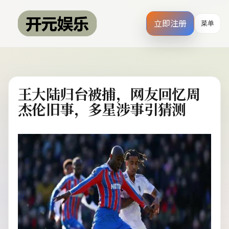
立即注册
菜单
王大陆归台被捕，网友回忆周
杰伦旧事，多星涉事引猜测