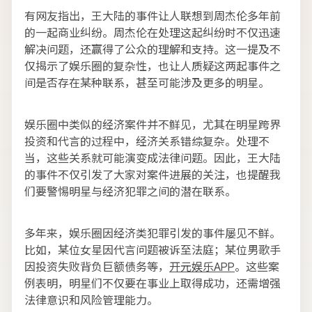
有网友指出，王大陆的事件让人联想到周杰伦多年前
的一起商业纠纷。周杰伦在处理这起纠纷时不仅迅速
解决问题，还赢得了公众的理解和支持。这一提及不
仅揭示了娱乐圈的复杂性，也让人质疑这两起事件之
间是否存在某种联系，甚至可能涉及更多的明星。
娱乐圈中类似的经济案件并不鲜见，尤其在明星跨界
投资和代言的过程中，经济关系错综复杂。处理不
当，这些关系就可能演变成法律问题。因此，王大陆
的事件不仅引发了大家对案件进展的关注，也提醒我
们要警惕明星与经济犯罪之间的潜在联系。
多年来，娱乐圈因经济类犯罪引发的事件屡见不鲜。
比如，某位女星因代言问题被诉至法庭；某位男歌手
因投资失败背负巨额债务等，
开元娱乐APP
。这些案
例表明，明星们不仅要在事业上取得成功，还需增强
法律意识和风险管理能力。