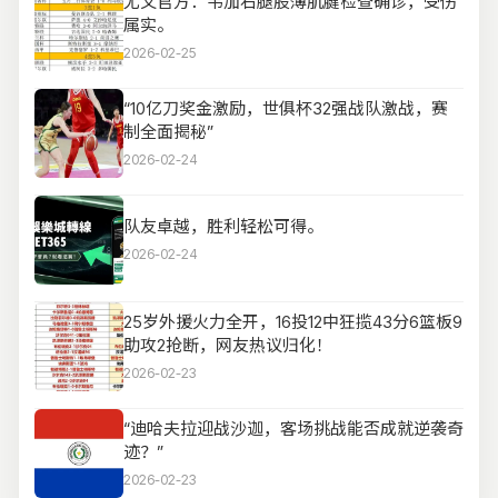
尤文官方：韦加右腿股薄肌腱检查确诊，受伤
属实。
2026-02-25
“10亿刀奖金激励，世俱杯32强战队激战，赛
制全面揭秘”
2026-02-24
队友卓越，胜利轻松可得。
2026-02-24
25岁外援火力全开，16投12中狂揽43分6篮板9
助攻2抢断，网友热议归化！
2026-02-23
“迪哈夫拉迎战沙迦，客场挑战能否成就逆袭奇
迹？”
2026-02-23