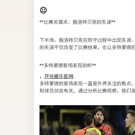
😐
**比赛关键点：施洛特贝克的失误**
下半场，施洛特贝克在防守过程中出现失误，
的失误不仅改变了比赛结果，也让多特蒙德
**多特蒙德客场表现剖析**
，
开元娱乐官网
多特蒙德的客场表现一直是外界关注的焦点
和球员状态有关。通过分析比赛视频，我们