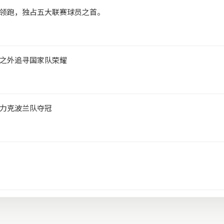
领跑，独占五大联赛球员之首。
之外追寻国家队荣耀
力克波兰队夺冠