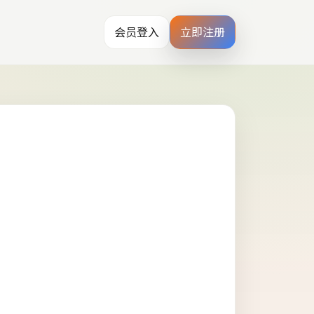
会员登入
立即注册