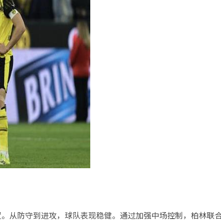
置。从防守到进攻，球队表现稳健。通过加强中场控制，柏林联