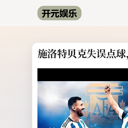
施洛特贝克失误点球，