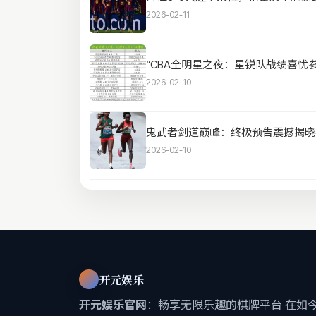
2026-02-11
“CBA全明星之夜：星锐队战绩喜忧参
2026-02-10
鬼武者剑道巅峰：终极预告震撼揭晓
2026-02-10
开元娱乐
开元娱乐官网
：畅享无限乐趣的棋牌平台 在如