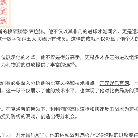
物浦的穆罕默德·萨拉赫。他不仅以其非凡的进球才能闻名，更是
这一数字领跑五大联赛所有球员。这样的成就不仅彰显了他个人
方位展示他的才华。他不仅是得分高手，更是多才多艺的进攻组
，为利物浦的进攻提供了丰富的选择。
我们有必要深入分析他的比赛风格和技术特点，
开元娱乐官网
。
门，这一球不仅展示了他的技术水平，也体现了他对比赛局势的
分。在克洛普的带领下，利物浦的高压逼抢和快速反击战术为萨
捕捉到防线的漏洞，创造出得分机会。
竞争力，
开元娱乐APP
。他的运动战创造能力使得球队的进攻变