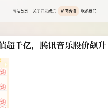
网站首页
关于开元娱乐
新闻资讯
联系我们
值超千亿，腾讯音乐股价飙升