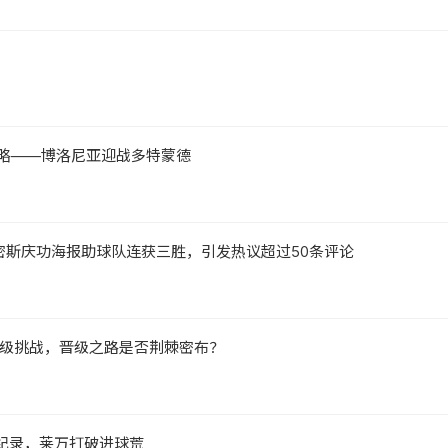
攻略——博洛尼亚迎战多特蒙德
密斯庆功海报助球队连获三胜，引发热议超过50条评论
级挑战，晋级之路是否荆棘密布？
新纪录，莱万打破进球荒