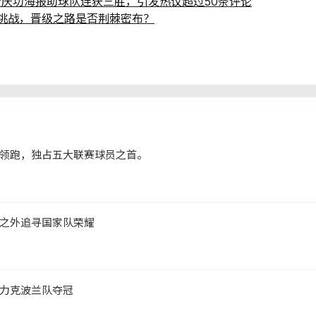
斯庆功海报助球队连获三胜，引发热议超过50条评论
挑战，晋级之路是否荆棘密布？
领跑，独占五大联赛球员之首。
之外追寻国家队荣耀
力克波兰队夺冠