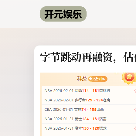
字节跳动再融资，估