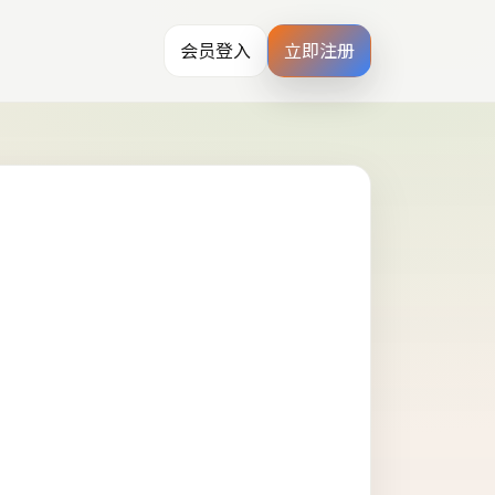
会员登入
立即注册