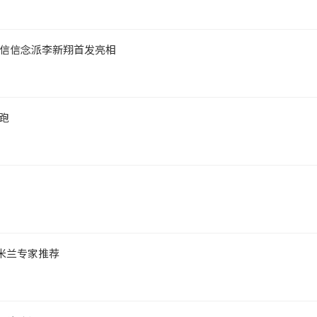
信信念派李新翔首发亮相
跑
米兰专家推荐