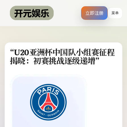
立即注册
菜单
“U20亚洲杯中国队小组赛征程
揭晓：初赛挑战逐级递增”