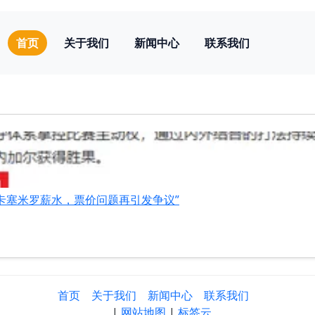
首页
关于我们
新闻中心
联系我们
卡塞米罗薪水，票价问题再引发争议”
首页
关于我们
新闻中心
联系我们
|
网站地图
|
标签云