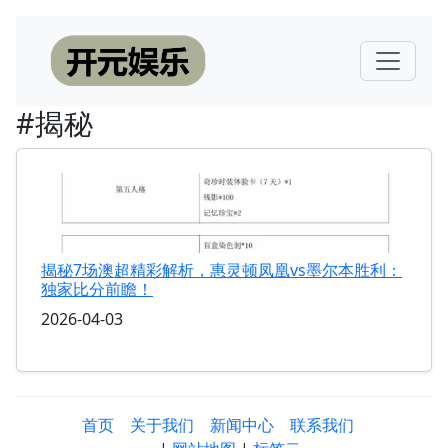
#揭秘
揭秘7场澳超精彩解析，惠灵顿凤凰vs墨尔本胜利：
独家比分前瞻！
2026-04-03
首页
关于我们
新闻中心
联系我们