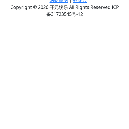
|
网站地图
|
标签云
Copyright © 2026 开元娱乐 All Rights Reserved ICP
备31723545号-12