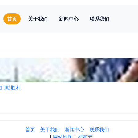
首页
关于我们
新闻中心
联系我们
破门助胜利
首页
关于我们
新闻中心
联系我们
|
网站地图
|
标签云