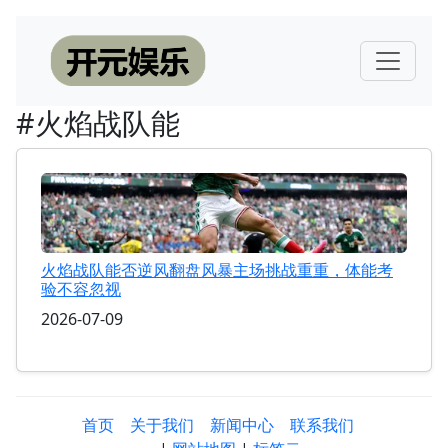
#火焰战队能
火焰战队能否逆风翻盘风暴主场挑战重重，体能考
验不容忽视
2026-07-09
首页
关于我们
新闻中心
联系我们