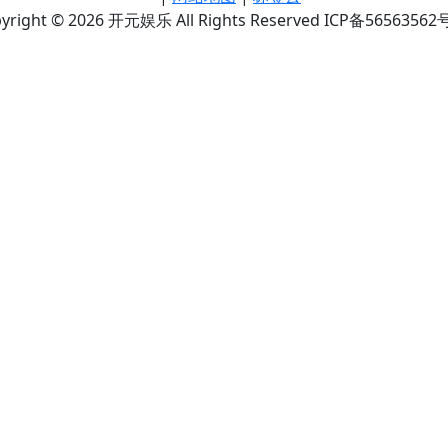
yright © 2026 开元娱乐 All Rights Reserved ICP备56563562