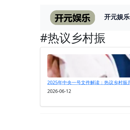
开元娱乐
#热议乡村振
2025年中央一号文件解读：热议乡村
2026-06-12